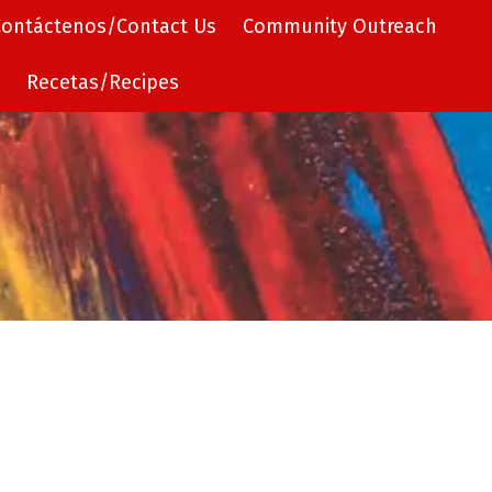
ontáctenos/Contact Us
Community Outreach
Recetas/Recipes