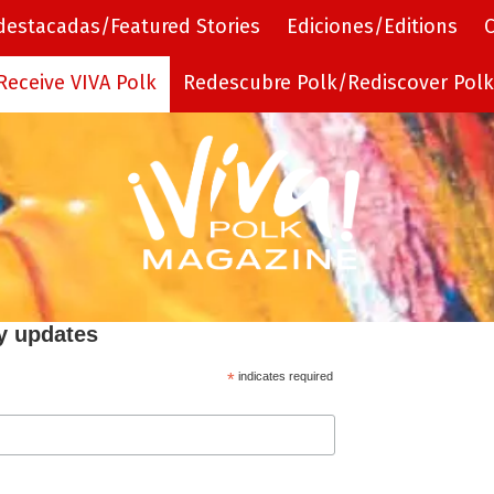
 destacadas/Featured Stories
Ediciones/Editions
C
Receive VIVA Polk
Redescubre Polk/Rediscover Polk
y updates
*
indicates required