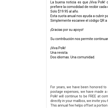
La buena noticia es que ¡Viva Polk!
prefiere la comodidad de recibir cad
Solo $19.95 al año.
Esta cuota anual nos ayuda a cubrir pa
Simplemente escanee el código QR a co
¡Gracias por su apoyo!
Su contribución nos permite continuar
¡Viva Polk!
Una revista.
Dos idiomas. Una comunidad.
For years, we have been honored to d
postage expenses, we have made a sma
Polk! will continue to be FREE at co
directly in your mailbox, we invite y
This annual fee helps offset a portion