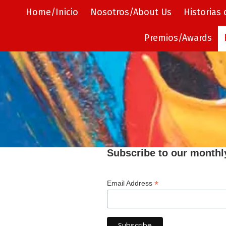
Home/Inicio
Nosotros/About Us
Historias
Skip to content
Premios/Awards
Subscribe to our monthl
*
Email Address