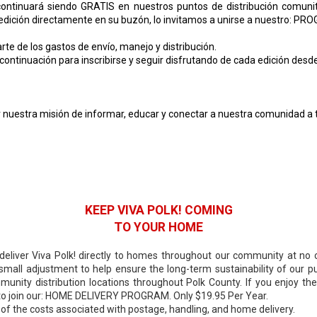
 continuará siendo GRATIS en nuestros puntos de distribución comunit
a edición directamente en su buzón, lo invitamos a unirse a nuestro:
rte de los gastos de envío, manejo y distribución.
ntinuación para inscribirse y seguir disfrutando de cada edición desd
 nuestra misión de informar, educar y conectar a nuestra comunidad a t
KEEP VIVA POLK! COMING
TO YOUR HOME
eliver Viva Polk! directly to homes throughout our community at no cos
ll adjustment to help ensure the long-term sustainability of our pu
mmunity distribution locations throughout Polk County. If you enjoy th
ou to join our: HOME DELIVERY PROGRAM. Only $19.95 Per Year.
 of the costs associated with postage, handling, and home delivery.